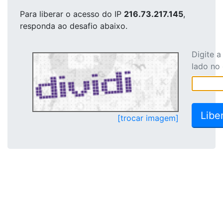
Para liberar o acesso
do IP
216.73.217.145
,
responda ao desafio abaixo.
Digite 
lado no
[trocar imagem]